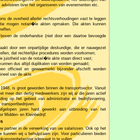
, adviseren over het organiseren van evenementen etc.
s de overheid allerlei rechtsverhoudingen vast te leggen
unctie mogen notari�le akten opmaken. Die akten kunnen
reffen.
n boven de onderhandse (niet door een daartoe bevoegde
akt door een onpartijdige deskundige, die er nauwgezet
tellen, dat rechterlijke procedures worden voorkomen;
 juistheid van de notari�le akte staan direct vast;
r kunnen dus altijd duplikaten van worden gemaakt;
n officieel en gewaarmerkt bijzonder afschrift worden
ineel van de akte.
1948, is groot geworden binnen de transportsector. Vanuit
et meer dan dertig medewerkers zijn wij al die jaren actief
iding op het gebied van administratie en bedrijfsvoering,
r transportbedrijven.
afgelopen jaren hard gewerkt aan uitbreiding van het
r Midden- en Kleinbedrijf.
es
uw partner in de verwerking van uw salarissen. Ook op het
e kunnen wij u behulpzaam zijn. Voor particulieren bieden
nkomstenbelasting adequaat in te vullen.