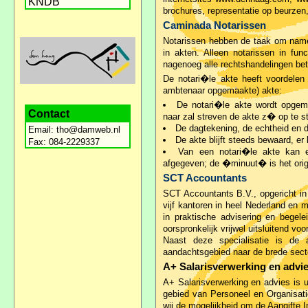
KNDB
brochures, representatie op beurzen
Caminada Notarissen
Notarissen hebben de taak om namen
in akten. Alleen notarissen in f
nagenoeg alle rechtshandelingen bet
De notari�le akte heeft voordele
ambtenaar opgemaakte) akte:
De notari�le akte wordt opgema
Contact
naar zal streven de akte z� op te s
De dagtekening, de echtheid en de
Email:
tho@damweb.nl
De akte blijft steeds bewaard, e
Fax: 084-2229337
Van een notari�le akte kan ee
afgegeven; de �minuut� is het orig
SCT Accountants
SCT Accountants B.V., opgericht in 
vijf kantoren in heel Nederland en m
in praktische advisering en begele
oorspronkelijk vrijwel uitsluitend voo
Naast deze specialisatie is de 
aandachtsgebied naar de brede secto
A+ Salarisverwerking en advi
A+ Salarisverwerking en advies is 
gebied van Personeel en Organisati
wij de mogelijkheid om de Aangifte I