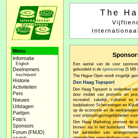
The Ha
Vijfti
Internationa
Menu
Sponsor
Informatie
English
Een aantal van de voor sponsore
Deelnemers
gebundeld in de
sponsormap
(5 MB 
Inschrijven!
The Hague Open wordt mogelijk gem
Historie
Den Haag Topsport
Activiteiten
Den Haag Topsport is onderdeel va
Pers
door middel van promotie en prod
Nieuws
recreatief, zakelijk, cultureel 
badplaatsen Scheveningen en Kijkdu
Uitslagen
op de economie en de werkgelegenh
Partijen
voor ontplooiingsmogelijkheden voor 
Foto's
Den Haag Marketing promoot de st
Sponsors
binnen- als in het buitenland. Hier
Forum (FMJD)
het aanbieden van arrangemente
internetsites www.denhaag.com, www