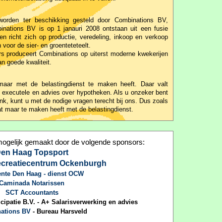
 worden ter beschikking gesteld door Combinations BV,
inations BV is op 1 janauri 2008 ontstaan uit een fusie
n richt zich op productie, veredeling, inkoop en verkoop
voor de sier- en groenteteteelt.
 produceert Combinations op uiterst moderne kwekerijen
n goede kwaliteit.
 maar met de belastingdienst te maken heeft. Daar valt
r, executele en advies over hypotheken. Als u onzeker bent
k, kunt u met de nodige vragen terecht bij ons. Dus zoals
 wat maar te maken heeft met de belastingdienst.
gelijk gemaakt door de volgende sponsors:
en Haag Topsport
recreatiecentrum Ockenburgh
nte Den Haag - dienst OCW
Caminada Notarissen
SCT Accountants
patie B.V. - A+ Salarisverwerking en advies
ations BV
- Bureau Harsveld