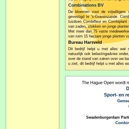
Combinations BV
De bloemen voor de vrijwilligers
gevestigd te 's-Gravenzande. Comb
tusdsen Combifleur en Combiplant e
van zaden, stekken en jonge planten 
Met meer dan 75 vaste medewerkers
van ruim 15 hectare jonge planten va
Bureau Harsveld
Dit bedrijf helpt u met alles wat
natuurlijk ook belastingadvies onde
over de stand van zaken over uw ban
u ziet, dit bedrijf helpt u met alles
The Hague Open wordt mo
D
Sport- en 
Gemee
Swadenburgerdam Partici
Combin