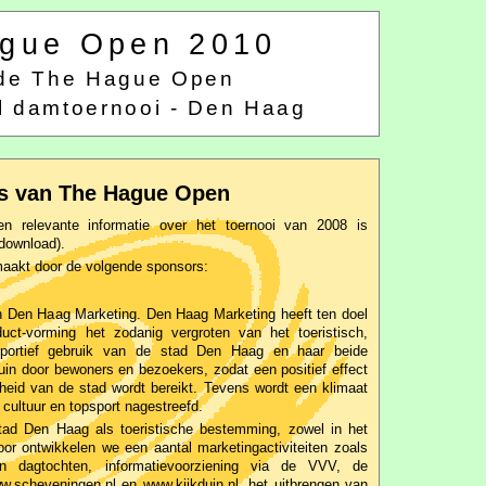
gue Open 2010
ende The Hague Open
al damtoernooi - Den Haag
s van The Hague Open
n relevante informatie over het toernooi van 2008 is
download).
aakt door de volgende sponsors:
n Den Haag Marketing. Den Haag Marketing heeft ten doel
uct-vorming het zodanig vergroten van het toeristisch,
en sportief gebruik van de stad Den Haag en haar beide
in door bewoners en bezoekers, zodat een positief effect
eid van de stad wordt bereikt. Tevens wordt een klimaat
cultuur en topsport nagestreefd.
ad Den Haag als toeristische bestemming, zowel in het
voor ontwikkelen we een aantal marketingactiviteiten zoals
n dagtochten, informatievoorziening via de VVV, de
.scheveningen.nl en www.kijkduin.nl, het uitbrengen van