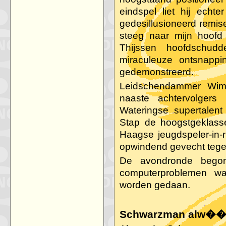
eindspel liet hij echte
gedesillusioneerd remis
steeg naar mijn hoofd
Thijssen hoofdschu
miraculeuze ontsnappi
gedemonstreerd.
Leidschendammer Wim
naaste achtervolger
Wateringse supertalen
Stap de hoogstgeklass
Haagse jeugdspeler-in-r
opwindend gevecht tege
De avondronde begon 
computerproblemen w
worden gedaan.
Schwarzman alw��r