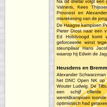
Na dit drietal volgt een
Valneris, Kees Thijss
Provoost en Alexander
misrekening van de jon
De Haagse kampioen Pe
Pieter Drost naar een v
Ed Holstvoogd komt 
geforceerde winst te
steunpilaar Hans Jaco
waarop hij Edwin de Jage
Heusdens en Bremme
Alexander Schwarzman 
het DNC Open NK op o
Wouter Ludwig. De Tilbur
een schijf offerde
wereldkampioen toonde 
optimistisch had getaxee