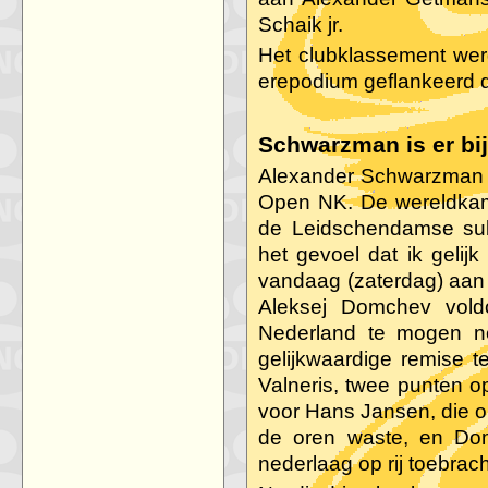
Schaik jr.
Het clubklassement wer
erepodium geflankeerd 
Schwarzman is er bi
Alexander Schwarzman is
Open NK. De wereldkam
de Leidschendamse su
het gevoel dat ik gelij
vandaag (zaterdag) aan
Aleksej Domchev vol
Nederland te mogen 
gelijkwaardige remise t
Valneris, twee punten 
voor Hans Jansen, die op
de oren waste, en Do
nederlaag op rij toebrach