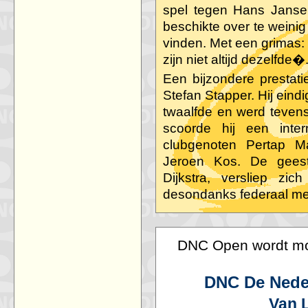
spel tegen Hans Janse
beschikte over te weinig
vinden. Met een grima
zijn niet altijd dezelfde�
Een bijzondere prestati
Stefan Stapper. Hij eind
twaalfde en werd teven
scoorde hij een inter
clubgenoten Pertap M
Jeroen Kos. De geeste
Dijkstra, versliep zi
desondanks federaal m
DNC Open wordt mo
DNC De Nede
Van 