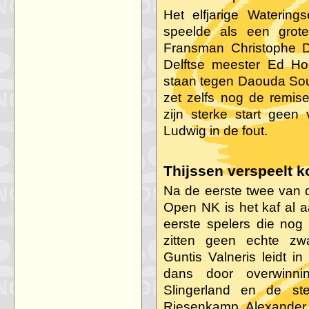
Het elfjarige Watering
speelde als een grot
Fransman Christophe D
Delftse meester Ed Ho
staan tegen Daouda Soum
zet zelfs nog de remi
zijn sterke start gee
Ludwig in de fout.
Thijssen verspeelt k
Na de eerste twee van 
Open NK is het kaf al a
eerste spelers die no
zitten geen echte zw
Guntis Valneris leidt i
dans door overwinn
Slingerland en de st
Riesenkamp. Alexander