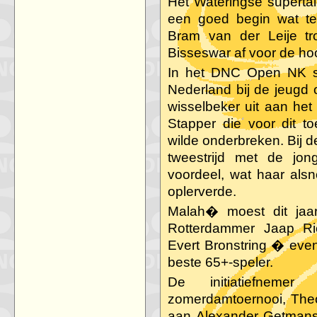
Het Wateringse supertal
een goed begin wat ter
Bram van der Leije tr
Bisseswar af voor de hoo
In het DNC Open NK st
Nederland bij de jeugd 
wisselbeker uit aan het 
Stapper die voor dit t
wilde onderbreken. Bij d
tweestrijd met de jon
voordeel, wat haar alsn
oplerverde.
Malah� moest dit jaar
Rotterdammer Jaap Ri
Evert Bronstring � ev
beste 65+-speler.
De initiatiefnemer
zomerdamtoernooi, Theo 
aan Alexander Getmanski