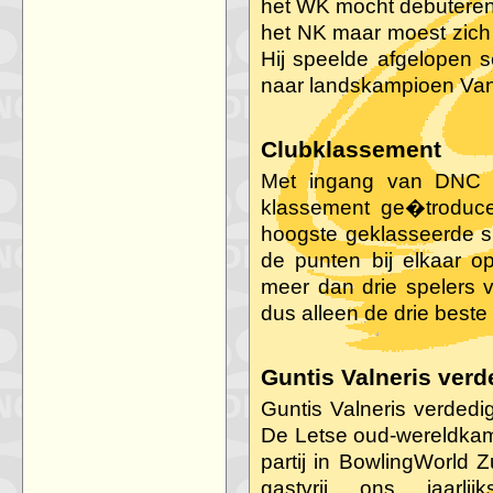
het WK mocht debutere
het NK maar moest zich 
Hij speelde afgelopen s
naar landskampioen Van
Clubklassement
Met ingang van DNC 
klassement ge�troduce
hoogste geklasseerde s
de punten bij elkaar op
meer dan drie spelers 
dus alleen de drie beste 
Guntis Valneris verd
Guntis Valneris verdedi
De Letse oud-wereldkamp
partij in BowlingWorld Zu
gastvrij ons jaarlij