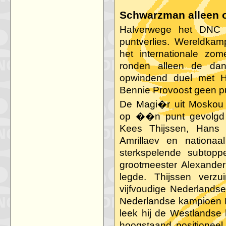
Schwarzman alleen 
Halverwege het DNC
puntverlies. Wereldka
het internationale zo
ronden alleen de da
opwindend duel met 
Bennie Provoost geen p
De Magi�r uit Moskou 
op ��n punt gevolgd d
Kees Thijssen, Hans J
Amrillaev en nationa
sterkspelende subtop
grootmeester Alexande
legde. Thijssen verzu
vijfvoudige Nederlands
Nederlandse kampioen Kr
leek hij de Westlandse 
hoogstaand positioneel 