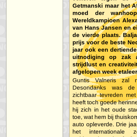
Getmanski maar het Af
moed der wanhoop
Wereldkampioen Alex
van Hans Jansen en ei
de vierde plaats. Balj
prijs voor de beste Ned
jaar ook een dertiende
uitnodiging op zak 
strijdlust en creativit
afgelopen week etalee
Guntis Valneris zal n
Desondanks was de L
zichtbaar tevreden me
heeft toch goede herinn
hij zich in het oude st
toe, wat hem bij thuisko
auto opleverde. Drie ja
het internationale 