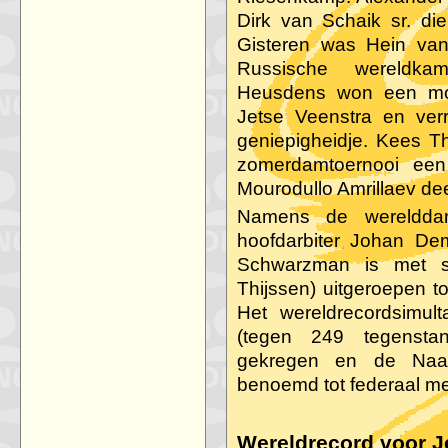
Dirk van Schaik sr. die
Gisteren was Hein van
Russische wereldka
Heusdens won een moo
Jetse Veenstra en ver
geniepigheidje. Kees Th
zomerdamtoernooi ee
Mourodullo Amrillaev de
Namens de werelddam
hoofdarbiter Johan De
Schwarzman is met s
Thijssen) uitgeroepen t
Het wereldrecordsimu
(tegen 249 tegenstan
gekregen en de Naal
benoemd tot federaal me
Wereldrecord voor J