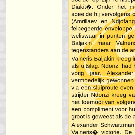
Diakit�. Onder het 
speelde hij vervolgens 
(Amrillaev en Ndjofan
felbegeerde enveloppe 
weliswaar in punten ge
Baljakin maar Valner
tegenstanders aan de an
Valneris-Baljakin kreeg 
als uitslag. Ndonzi had
vorig jaar, Alexand
vermoedelijk gewonnen s
via een sluiproute eve
strijder Ndonzi kreeg v
het toernooi van volgen
een compliment voor hun 
groot is geweest als de
Alexander Schwarzman 
Valneris� victorie. De