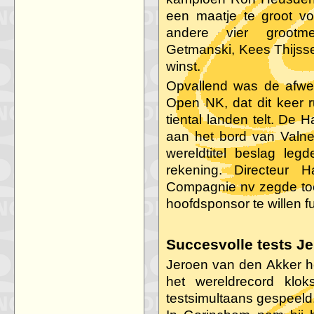
een maatje te groot v
andere vier grootm
Getmanski, Kees Thijsse
winst.
Opvallend was de afwe
Open NK, dat dit keer 
tiental landen telt. De
aan het bord van Valn
wereldtitel beslag le
rekening. Directeur
Compagnie nv zegde toe 
hoofdsponsor te willen f
Succesvolle tests J
Jeroen van den Akker he
het wereldrecord klo
testsimultaans gespeeld