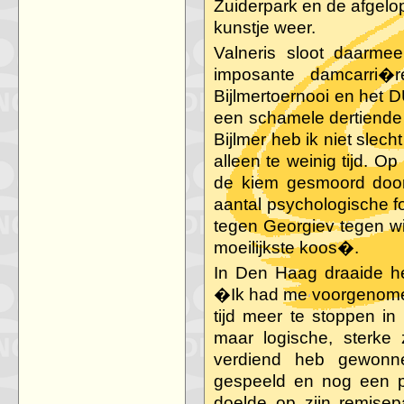
Zuiderpark en de afgelope
kunstje weer.
Valneris sloot daarme
imposante damcarri�
Bijlmertoernooi en het 
een schamele dertiende
Bijlmer heb ik niet slec
alleen te weinig tijd. O
de kiem gesmoord door 
aantal psychologische f
tegen Georgiev tegen wi
moeilijkste koos�.
In Den Haag draaide h
�Ik had me voorgenomen
tijd meer te stoppen in
maar logische, sterke 
verdiend heb gewonne
gespeeld en nog een p
doelde op zijn remisep