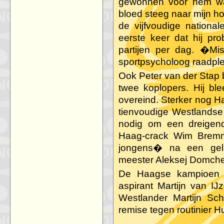
gewonnen voor hem was
bloed steeg naar mijn ho
de vijfvoudige national
eerste keer dat hij pr
partijen per dag. �Mi
sportpsycholoog raadple
Ook Peter van der Stap 
twee koplopers. Hij ble
overeind. Sterker nog 
tienvoudige Westlandse
nodig om een dreigen
Haag-crack Wim Bremm
jongens� na een geli
meester Aleksej Domche
De Haagse kampioen 
aspirant Martijn van IJ
Westlander Martijn Sch
remise tegen routinier H