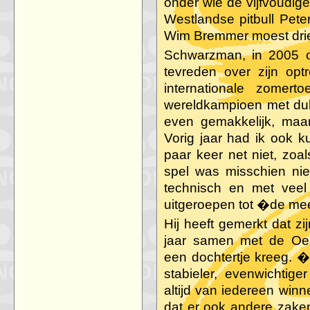
onder wie de vijfvoudig
Westlandse pitbull Pet
Wim Bremmer moest drie
Schwarzman, in 2005
tevreden over zijn opt
internationale zomert
wereldkampioen met dubbe
even gemakkelijk, maa
Vorig jaar had ik ook 
paar keer net niet, zoa
spel was misschien nie
technisch en met veel
uitgeroepen tot �de mee
Hij heeft gemerkt dat zi
jaar samen met de Oek
een dochtertje kreeg. �
stabieler, evenwichtig
altijd van iedereen winn
dat er ook andere zaken 