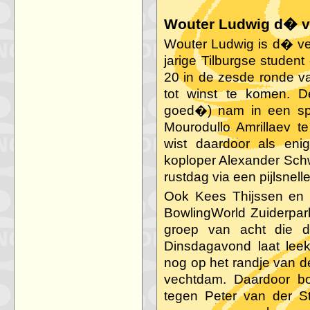
Wouter Ludwig d� v
Wouter Ludwig is d� v
jarige Tilburgse student
20 in de zesde ronde va
tot winst te komen. D
goed�) nam in een spel
Mourodullo Amrillaev t
wist daardoor als enig
koploper Alexander Sc
rustdag via een pijlsnell
Ook Kees Thijssen en 
BowlingWorld Zuiderpark
groep van acht die de
Dinsdagavond laat leek
nog op het randje van de 
vechtdam. Daardoor bo
tegen Peter van der St