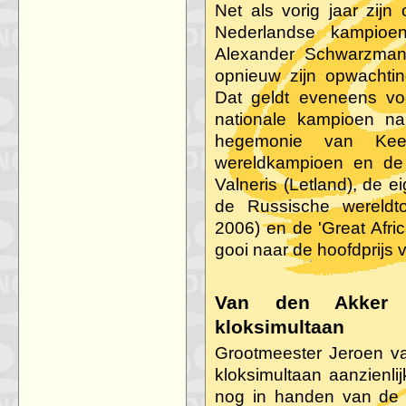
Net als vorig jaar zij
Nederlandse kampio
Alexander Schwarzman 
opnieuw zijn opwachti
Dat geldt eveneens v
nationale kampioen na
hegemonie van Kees
wereldkampioen en de 
Valneris (Letland), de 
de Russische wereldt
2006) en de 'Great Afri
gooi naar de hoofdprijs 
Van den Akker 
kloksimultaan
Grootmeester Jeroen va
kloksimultaan aanzienlij
nog in handen van de 