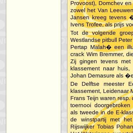
Provoost), Domchev en 
zowel het Van Leeuwen &
Jansen kreeg tevens �
Ivens Trofee, als prijs v
Tot de volgende groe
Westlandse pitbull Pete
Pertap Malah� een il
crack Wim Bremmer, die 
Zij gingen tevens met
klassement naar huis,
Johan Demasure als �e
De Delftse meester E
klassement, Leidenaar 
Frans Teijn waren resp. 
toernooi doorgebroken 
als tweede in de E-kla
de winstpartij met het 
Rijswijker Tobias Poha