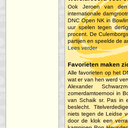
Ook Jeroen van den 
internationale damgroot
DNC Open NK in Bowlin
uur spelen tegen derti
procent. De Culemborgs
partijen en speelde de a
Lees verder
Favorieten maken z
Alle favorieten op het
wat er van hen werd ver
Alexander Schwarz
zomerdamtoernooi in Bo
van Schaik sr. Pas in ee
beslecht. Titelverdedig
niets tegen de Leidse v
door de klok een verrad
kampioen Ron Heusdens