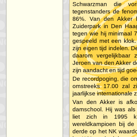
Schwarzman die vor
tegenstanders de feno
86%. Van den Akker kr
Zuiderpark in Den Haag
tegen wie hij minimaal 
gespeeld met een klok. 
zijn eigen tijd indelen.
daarom vergelijkbaar z
Jeroen van den Akker de
zijn aandacht en tijd go
De recordpoging, die om
omstreeks 17.00 zal zi
jaarlijkse internationa
Van den Akker is afk
damschool. Hij was als 
liet zich in 1995 k
wereldkampioen bij de a
derde op het NK waardo