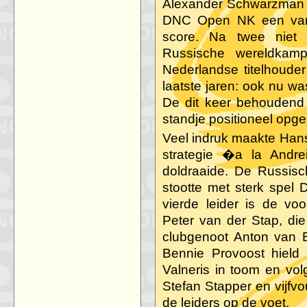
Alexander Schwarzman i
DNC Open NK een van 
score. Na twee niet 
Russische wereldkamp
Nederlandse titelhoud
laatste jaren: ook nu w
De dit keer behoudend
standje positioneel opg
Veel indruk maakte Hans
strategie �a la And
doldraaide. De Russis
stootte met sterk spel 
vierde leider is de v
Peter van der Stap, die
clubgenoot Anton van 
Bennie Provoost hield
Valneris in toom en vo
Stefan Stapper en vijfv
de leiders op de voet.