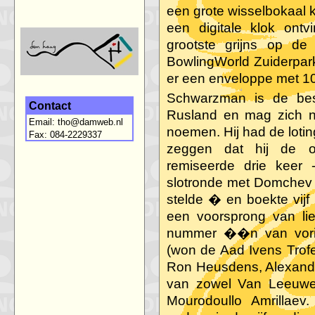
een grote wisselbokaal 
een digitale klok ontv
grootste grijns op de
BowlingWorld Zuiderpark
er een enveloppe met 10
Schwarzman is de be
Contact
Rusland en mag zich 
Email:
tho@damweb.nl
noemen. Hij had de loti
Fax: 084-2229337
zeggen dat hij de ov
remiseerde drie keer 
slotronde met Domchev A
stelde � en boekte vijf s
een voorsprong van lie
nummer ��n van vorig 
(won de Aad Ivens Trofe
Ron Heusdens, Alexand
van zowel Van Leeuwen
Mourodoullo Amrillaev