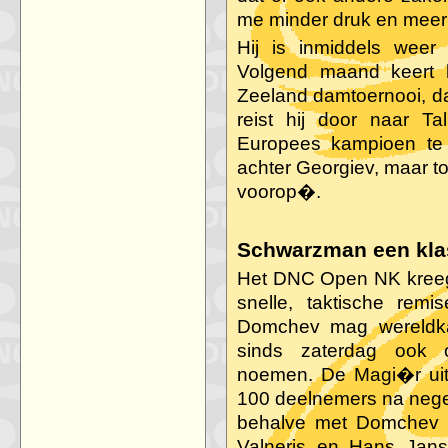
me minder druk en meer 
Hij is inmiddels weer
Volgend maand keert h
Zeeland damtoernooi, da
reist hij door naar T
Europees kampioen te 
achter Georgiev, maar to
voorop�.
Schwarzman een kla
Het DNC Open NK kreeg 
snelle, taktische rem
Domchev mag wereldk
sinds zaterdag ook
noemen. De Magi�r uit
100 deelnemers na negen
behalve met Domchev o
Valneris en Hans Janse