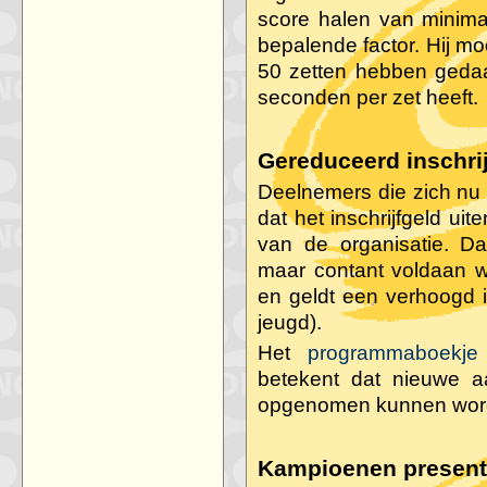
score halen van minimaa
bepalende factor. Hij mo
50 zetten hebben gedaa
seconden per zet heeft.
Gereduceerd inschrijf
Deelnemers die zich nu
dat het inschrijfgeld uit
van de organisatie. Da
maar contant voldaan w
en geldt een verhoogd i
jeugd).
Het
programmaboekje
betekent dat nieuwe a
opgenomen kunnen wor
Kampioenen presen