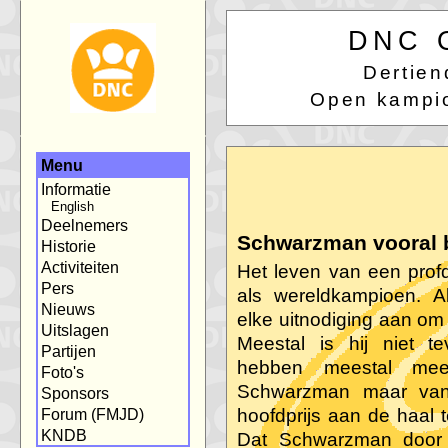
DNC 
Dertie
Open kampi
Menu
Informatie
English
Deelnemers
Schwarzman vooral b
Historie
Activiteiten
Het leven van een prof
Pers
als wereldkampioen. A
Nieuws
elke uitnodiging aan om 
Uitslagen
Meestal is hij niet t
Partijen
hebben meestal mee
Foto's
Schwarzman maar va
Sponsors
hoofdprijs aan de haal
Forum (FMJD)
KNDB
Dat Schwarzman door