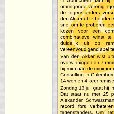
In Gorinchem nam hij 
omringende verenigingen
de tegenstanders versc
den Akker af te houden 
snel om te proberen ee
kozen voor een comp
combinatieve winst te
duidelijk uit op r
vereenvoudigend spel te
Van den Akker wist uite
overwinningen en 7 rem
hij ruim aan de minimum
Consulting in Culemborg 
14 won en 4 keer remis
Zondag 13 juli gaat hij 
Dat staat nu met 25 p
Alexander Schwarzman 
record fors verbetere
tegenstanders. Om het