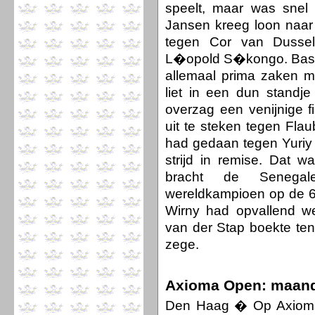
speelt, maar was snel
Jansen kreeg loon naar
tegen Cor van Dussel
L�opold S�kongo. Bas M
allemaal prima zaken m
liet in een dun stand
overzag een venijnige 
uit te steken tegen Flau
had gedaan tegen Yuriy A
strijd in remise. Dat 
bracht de Senega
wereldkampioen op de 6
Wirny had opvallend we
van der Stap boekte ten
zege.
Axioma Open: maan
Den Haag � Op Axioma