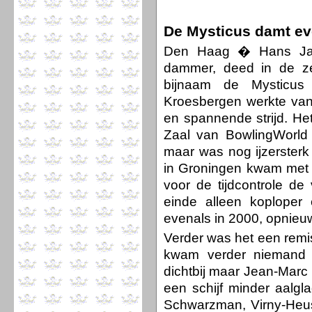
De Mysticus damt ev
Den Haag � Hans Jan
dammer, deed in de z
bijnaam de Mysticus
Kroesbergen werkte va
en spannende strijd. H
Zaal van BowlingWorld 
maar was nog ijzerster
in Groningen kwam met d
voor de tijdcontrole de
einde alleen koploper 
evenals in 2000, opnieu
Verder was het een remi
kwam verder niemand t
dichtbij maar Jean-Marc 
een schijf minder aalgla
Schwarzman, Virny-Heus