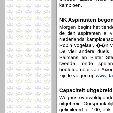
kampioen.
NK Aspiranten bego
Morgen begint het tien
de tien aspiranten al 
Nederlands kampioensc
Robin vogelaar, ��n van
De vier andere duels,
Palmans en Pieter Stei
tweede ronde spele
hoofdtoernooi van Axiom
zijn te volgen op
www.da
Capaciteit uitgebreid
Wegens overweldigende b
uitgebreid. Oorspronkel
gelimiteerd tot 100, oo