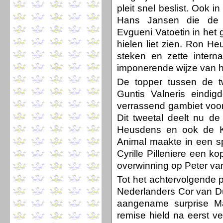
pleit snel beslist. Ook 
Hans Jansen die de s
Evgueni Vatoetin in het 
hielen liet zien. Ron He
steken en zette inter
imponerende wijze van h
De topper tussen de t
Guntis Valneris eindig
verrassend gambiet voor 
Dit tweetal deelt nu d
Heusdens en ook de K
Animal maakte in een s
Cyrille Pilleniere een ko
overwinning op Peter van 
Tot het achtervolgende
Nederlanders Cor van D
aangename surprise M
remise hield na eerst 