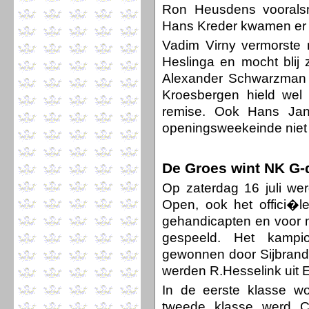
Ron Heusdens voorals
Hans Kreder kwamen er n
Vadim Virny vermorste 
Heslinga en mocht blij z
Alexander Schwarzman 
Kroesbergen hield wel 
remise. Ook Hans Ja
openingsweekeinde niet
De Groes wint NK G
Op zaterdag 16 juli we
Open, ook het offici�
gehandicapten en voor 
gespeeld. Het kampi
gewonnen door Sijbrand
werden R.Hesselink uit E
In de eerste klasse w
tweede klasse werd C