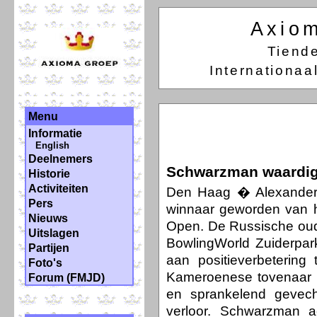
Axio
Tiend
Internationa
Menu
Informatie
English
Deelnemers
Schwarzman waardig 
Historie
Activiteiten
Den Haag � Alexander 
Pers
winnaar geworden van 
Nieuws
Open. De Russische oud
Uitslagen
BowlingWorld Zuiderpar
Partijen
aan positieverbetering
Foto's
Kameroenese tovenaar 
Forum (FMJD)
en sprankelend gevecht
verloor. Schwarzman a