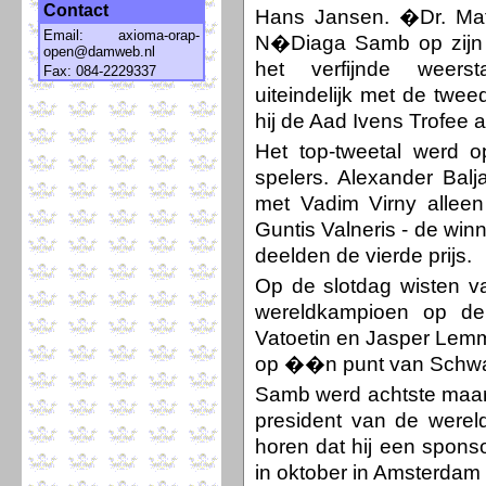
Contact
Hans Jansen. �Dr. Mat
Email:
axioma-orap-
N�Diaga Samb op zijn k
open@damweb.nl
het verfijnde weers
Fax: 084-2229337
uiteindelijk met de tw
hij de Aad Ivens Trofee a
Het top-tweetal werd o
spelers. Alexander Balj
met Vadim Virny alleen
Guntis Valneris - de wi
deelden de vierde prijs.
Op de slotdag wisten v
wereldkampioen op de
Vatoetin en Jasper Lemm
op ��n punt van Schwa
Samb werd achtste maar k
president van de werel
horen dat hij een spons
in oktober in Amsterdam 