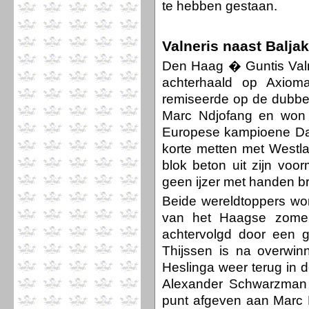
te hebben gestaan.
Valneris naast Balja
Den Haag � Guntis Valne
achterhaald op Axiom
remiseerde op de dubbe
Marc Ndjofang en won m
Europese kampioene Dar
korte metten met Westla
blok beton uit zijn voo
geen ijzer met handen b
Beide wereldtoppers wo
van het Haagse zomert
achtervolgd door een g
Thijssen is na overw
Heslinga weer terug in d
Alexander Schwarzman 
punt afgeven aan Marc B