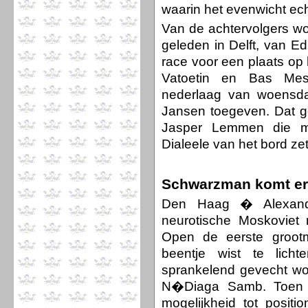
waarin het evenwicht ech
Van de achtervolgers wo
geleden in Delft, van E
race voor een plaats o
Vatoetin en Bas Mes
nederlaag van woensd
Jansen toegeven. Dat ge
Jasper Lemmen die me
Dialeele van het bord zet
Schwarzman komt e
Den Haag � Alexand
neurotische Moskoviet
Open de eerste grootm
beentje wist te lic
sprankelend gevecht won
N�Diaga Samb. Toen 
mogelijkheid tot posit