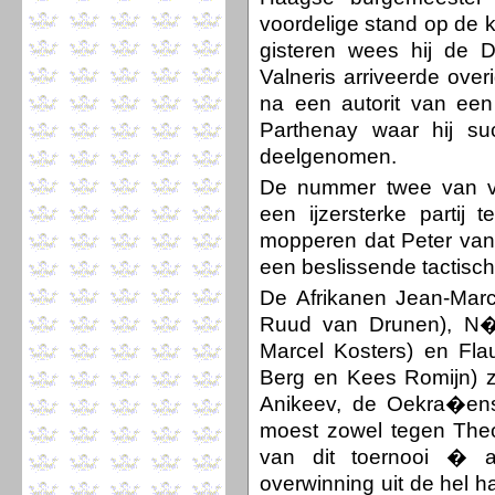
voordelige stand op de k
gisteren wees hij de D
Valneris arriveerde over
na een autorit van een
Parthenay waar hij s
deelgenomen.
De nummer twee van vor
een ijzersterke parti
mopperen dat Peter van 
een beslissende tactisc
De Afrikanen Jean-Marc
Ruud van Drunen), N�
Marcel Kosters) en Fla
Berg en Kees Romijn) z
Anikeev, de Oekra�en
moest zowel tegen Theo 
van dit toernooi � 
overwinning uit de hel h