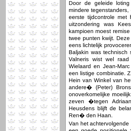
Door de geleide loting
mindere tegenstanders, d
eerste tijdcontrole me
uitzondering was Kees
kampioen moest remise 
twee punten kwijt. Dez
eens lichtelijk provocer
Baljakin was technisch
Valneris wist wel raa
Wielaard en Jean-Marc 
een listige combinatie.
Hein van Winkel van h
andere� (Peter) Brons
onoverkomelijke moeilij
zeven �tegen Adriaan
Heusdens blijft de belan
Ren� den Haan.
Van het achtervolgende 
een goede positionele