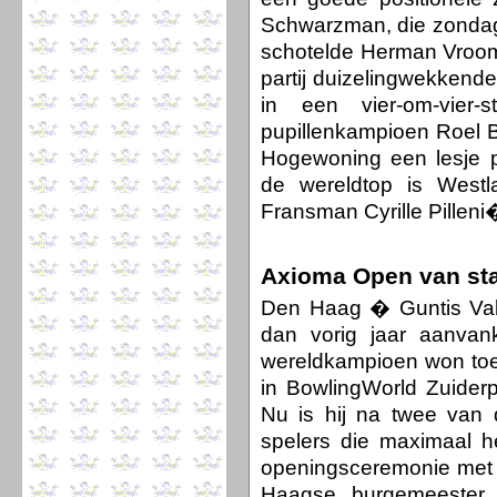
Schwarzman, die zondaga
schotelde Herman Vroom 
partij duizelingwekkend
in een vier-om-vier-
pupillenkampioen Roel B
Hogewoning een lesje po
de wereldtop is Westl
Fransman Cyrille Pilleni
Axioma Open van sta
Den Haag � Guntis Valn
dan vorig jaar aanvan
wereldkampioen won toe
in BowlingWorld Zuider
Nu is hij na twee van
spelers die maximaal h
openingsceremonie met 
Haagse burgemeester 