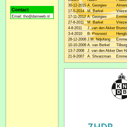
30-12-2015
A. Georgiev
Almer
Contact
17-5-2014
M. Barkel
Vriez
Email:
tho@damweb.nl
17-11-2012
A. Georgiev
Emmel
27-8-2011
M. Barkel
Vriez
4-8-2011
J. van den Akker
Bruns
3-4-2010
B. Provoost
Hengl
28-12-2008
J.M. Ndjofang
Emmel
10-10-2008
A. van Berkel
Tilbur
13-7-2008
J. van den Akker
Den H
21-9-2007
A. Shvarzman
Emmel