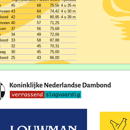
e
45
68
75,56
4 u 35 m
enveen
43
64
74,42
4 u 30 m
oord
42
68
80,95
4 u 39 m
enveen
40
57
71,25
sum
37
56
75,68
o
34
49
72,06
oord
33
58
87,88
g
32
45
70,31
aag
30
45
75,00
oord
25
43
86,00