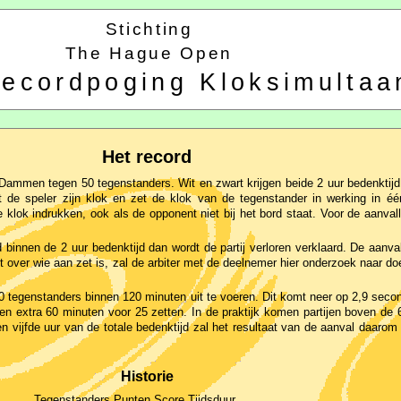
Stichting
The Hague Open
recordpoging Kloksimultaa
Het record
Dammen tegen 50 tegenstanders. Wit en zwart krijgen beide 2 uur bedenktijd
t de speler zijn klok en zet de klok van de tegenstander in werking in é
 klok indrukken, ook als de opponent niet bij het bord staat. Voor de aanval
d binnen de 2 uur bedenktijd dan wordt de partij verloren verklaard. De aanvall
t over wie aan zet is, zal de arbiter met de deelnemer hier onderzoek naar do
50 tegenstanders binnen 120 minuten uit te voeren. Dit komt neer op 2,9 seco
een extra 60 minuten voor 25 zetten. In de praktijk komen partijen boven de 
en vijfde uur van de totale bedenktijd zal het resultaat van de aanval daaro
Historie
Tegenstanders
Punten
Score
Tijdsduur