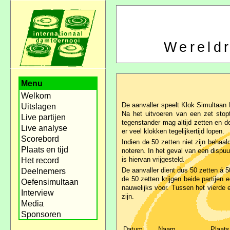
Wereld
Menu
Welkom
De aanvaller speelt Klok Simultaan 
Uitslagen
Na het uitvoeren van een zet stop
Live partijen
tegenstander mag altijd zetten en de
Live analyse
er veel klokken tegelijkertijd lopen.
Scorebord
Indien de 50 zetten niet zijn behaal
Plaats en tijd
noteren. In het geval van een dispuu
is hiervan vrijgesteld.
Het record
De aanvaller dient dus 50 zetten á 
Deelnemers
de 50 zetten krijgen beide partijen 
Oefensimultaan
nauwelijks voor. Tussen het vierde 
Interview
zijn.
Media
Sponsoren
Datum
Naam
Plaats