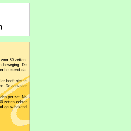
n
 voor 50 zetten.
én beweging. De
ler betekend dat
er hoeft niet te
en. De aanvaller
nden per zet. Na
60 zetten echter
m al gauw bekend