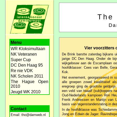
The
Da
Menu
Vier voorzitter
WR Kloksimultaan
NK Veteranen
De Brink barstte zaterdag bijkans ui
jarige DC Den Haag. Onder de bi
Super Cup
wijkgebouw aan de Escamplaan ook
DC Den Haag 95
hoofdklasser: Cees van Belle, Gera
Re nie VDK
Kok.
NK Scholen 2011
Het evenement, georganiseerd in 
The Hague Open
alle groepen zowel kwalittatief al
2010
eregroep ging de grootste geldprij
een veld van twaalf (sub)toppers na
Jeugd WK 2010
Oud-Nederlands kampioen Ron Heu
Frerik Andriessen en Martijn van 
basis van tegenstandersrating in de
Contact
In de hoofdklasse was Schiedamm
Jong en Edwin de Jager. Ravindrep
Email:
tho@damweb.nl