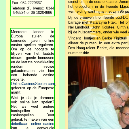
dienst uit in de eerste klasse. Je
Fax: 084-2229337
het erepodium in de tweede klas
Telefoon (F. Ivens): 0344
vermelding want hij is met zijn 96 j
- 846524 of 06-10204996
Bij de vrouwen triomfeerde oud-DC 
barrage met Katarzyna Ptak. Het b
Nel Lindhout. John Kolstee, Cinthi
Meerdere landen in
bij de huisdammers, onder wie veel 
Europa zullen de
Vincent Houtjes en Berke Yigitturk
komende jaren online
elkaar de punten. In een extra part
casino spellen reguleren.
Den Haag-talent Berke, die maandag
Om op de hoogste te
nummer drie.
blijven van het laatste
nieuws, goede bonussen
en de laatste ontwikkeling
rondom nieuwe
gokautomaten zie hier
een bekende casino
website,
OnlineCasinosSpelen.com
,
gefocust op de Europese
markt.
Wist je dat je dammen
ook online kan spelen?
Net als veel andere
bordspellen en
casinospellen. Door
gebruik te maken van een
debetkaart online casino
kun je eenvoudig