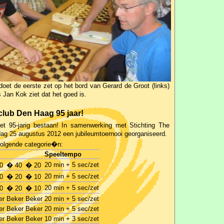
doet de eerste zet op het bord van Gerard de Groot (links)
 Jan Kok ziet dat het goed is.
lub Den Haag 95 jaar!
et 95-jarig bestaan! In samenwerking met Stichting The
g 25 augustus 2012 een jubileumtoernooi georganiseerd.
volgende categorie�n:
Speeltempo
20 min + 5 sec/zet
0
� 40
� 20
20 min + 5 sec/zet
0
� 20
� 10
20 min + 5 sec/zet
0
� 20
� 10
er
Beker
Beker
20 min + 5 sec/zet
er
Beker
Beker
20 min + 5 sec/zet
er
Beker
Beker
10 min + 3 sec/zet