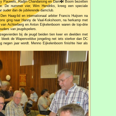
remy Pauwels, Radjin Chandarsing en Dani�l Boom bezetten
se. De nummer vier, Wim Hendriks, kreeg een speciale
aar ouder dan de jubilerende damclub.
Den Haag-lid en internationaal arbiter Francis Huijsen na
rons ging naar Hanny de Vaal-Kokshoorn, na herkamp met
a van Achterberg en Anton Eijkelenboom waren de top-drie
ouders van jeugdspelers.
 zegevierden bij de jeugd beiden tien keer en deelden met
ij bleek de Wapenveldse jongeling net iets sterker dan DC
 negen jaar wordt. Menno Eijkelenboom finishte hier als