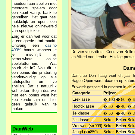
meedoen aan spellen met
meerdere spelers door
een kaart van je bank te
gebruiken. Het gaat heel
makkelijk en opent een
hele nieuwe onlinewereld
van speelplezier.
Zorg er dan wel voor dat
je een goede start maakt.
Ontvang een
casino
400%
bonus wanneer je
De vier voorzitters. Cees van Belle 
je inschrijft bij
en Alfred van Lenthe. Huidige preses
betrouwbare online
spelplatformen. Wat
houdt dit in? Nou dit is
Damc
een bonus die je storting
Damclub Den Haag viert dit jaar h
verviervoudigt op alle
Hague Open wordt daarom op zaterda
tafelspellen en live
spellen. Dat is natuurlijk
Er wordt gespeeld in groepen in de 
wel lekker. Begin dus wel
Categorie
Prijzen
met een bonus want het
Ereklasse
zou zonde zijn om hier
� 100
� 80
� 6
geen gebruik van te
Hoofdklasse
� 50
� 40
� 3
maken.
1e klasse
� 50
� 40
� 3
2e klasse
Beker
Beker
Bek
Vrouwen (<=999)
Beker
Beker
Bek
DamWeb
Jeugd (<=850)
Beker
Beker
Bek