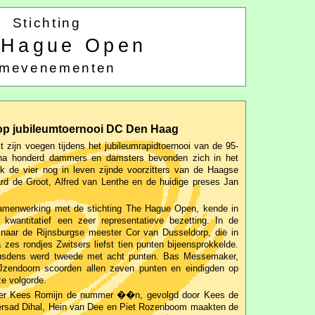
Stichting
 Hague Open
mevenementen
s op jubileumtoernooi DC Den Haag
t zijn voegen tijdens het jubileumrapidtoernooi van de 95-
jna honderd dammers en damsters bevonden zich in het
 de vier nog in leven zijnde voorzitters van de Haagse
rd de Groot, Alfred van Lenthe en de huidige preses Jan
samenwerking met de stichting The Hague Open, kende in
s kwantitatief een zeer representatieve bezetting. In de
s naar de Rijnsburgse meester Cor van Dusseldorp, die in
 zes rondjes Zwitsers liefst tien punten bijeensprokkelde.
sdens werd tweede met acht punten. Bas Messemaker,
IJzendoorn scoorden allen zeven punten en eindigden op
ze volgorde.
er Kees Romijn de nummer ��n, gevolgd door Kees de
ersad Dihal, Hein van Dee en Piet Rozenboom maakten de