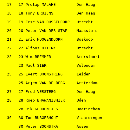
  17   17 Pretap MALAHE         Den Haag               
  18   18 Tony BRUIJNS          Den Haag               
  19   19 Eric VAN DUSSELDORP   Utrecht                
  20   20 Peter VAN DER STAP    Maassluis              
  21   21 Erik HOOGENDOORN      Boskoop                
  22   22 Alfons OTTINK         Utrecht                
  23   23 Wim BREMMER           Amersfoort             
       23 Paul SIER             Volendam               
  25   25 Evert BRONSTRING      Leiden                 
       25 Arjen VAN DE BERG     Amsterdam              
  27   27 Fred VERSTEEG         Den Haag               
  28   28 Roep BHAWANIBHIEK     Uden                   
       28 Rik KEURENTJES        Doetinchem             
  30   30 Ton BURGERHOUT        Vlaardingen            
       30 Peter BOONSTRA        Assen                  