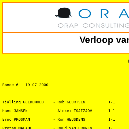
Verloop va
Ronde 6   19-07-2000 

Tjalling GOEDEMOED    - Rob GEURTSEN          1-1   

Hans JANSEN           - Alexei TSJIZJOV       1-1   

Erno PROSMAN          - Ron HEUSDENS          1-1   

Pretap MALAHE         - Ruud VAN DRUNEN       1-1   
