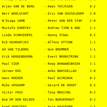
Arjen VAN DE BERG     - Kees THIJSSEN         0-2   

Bert WOOLSCHOT        - Eric VAN DUSSELDORP   2-0   

N'Diaga SAMB          - Peter VAN DER STAP    2-0   

Mustafa DURDYEV       - Andrew TJON A ONG     1-1   

Linda SCHNIEDERS      - Danny STAAL           0-2   

Rik KEURENTJES        - Alfons OTTINK         1-1   

Ad VAN TILBORG        - Wim BREMMER           1-1   

Erik HOOGENDOORN      - Evert BRONSTRING      1-1   

Paul SIER             - Roep BHAWANIBHIEK     1-1   

Jeroen KOS            - Anko BAKSOELLAH       2-0   

Hans KREDER           - Paul WIJNINGA         0-2   

Mike VOSKAMP          - Gerard DE GROOT       0-2   

Victor FOSS           - Tony BRUIJNS          0-2   

Wim OP DEN KELDER     - Ton BURGERHOUT        0-2   

Fred VERSTEEG         - Arie WAASDORP         1-1   
