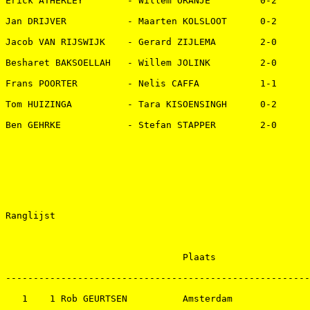
Erick ATHERLEY        - Willem ORANJE         0-2   

Jan DRIJVER           - Maarten KOLSLOOT      0-2   

Jacob VAN RIJSWIJK    - Gerard ZIJLEMA        2-0   

Besharet BAKSOELLAH   - Willem JOLINK         2-0   

Frans POORTER         - Nelis CAFFA           1-1   

Tom HUIZINGA          - Tara KISOENSINGH      0-2   

Ben GEHRKE            - Stefan STAPPER        2-0   

Ranglijst 

                                Plaats                 
-------------------------------------------------------
   1    1 Rob GEURTSEN          Amsterdam              