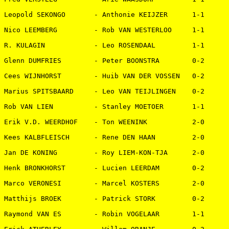
Leopold SEKONGO       - Anthonie KEIJZER      1-1   

Nico LEEMBERG         - Rob VAN WESTERLOO     1-1   

R. KULAGIN            - Leo ROSENDAAL         1-1   

Glenn DUMFRIES        - Peter BOONSTRA        0-2   

Cees WIJNHORST        - Huib VAN DER VOSSEN   0-2   

Marius SPITSBAARD     - Leo VAN TEIJLINGEN    0-2   

Rob VAN LIEN          - Stanley MOETOER       1-1   

Erik V.D. WEERDHOF    - Ton WEENINK           2-0   

Kees KALBFLEISCH      - Rene DEN HAAN         2-0   

Jan DE KONING         - Roy LIEM-KON-TJA      2-0   

Henk BRONKHORST       - Lucien LEERDAM        0-2   

Marco VERONESI        - Marcel KOSTERS        2-0   

Matthijs BROEK        - Patrick STORK         0-2   

Raymond VAN ES        - Robin VOGELAAR        1-1   
