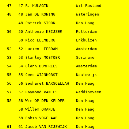
  47   47 R. KULAGIN            Wit-Rusland            
  48   48 Jan DE KONING         Wateringen             
       48 Patrick STORK         Den Haag               
  50   50 Anthonie KEIJZER      Rotterdam              
       50 Nico LEEMBERG         Enkhuizen              
  52   52 Lucien LEERDAM        Amsterdam              
  53   53 Stanley MOETOER       Suriname               
  54   54 Glenn DUMFRIES        Amsterdam              
  55   55 Cees WIJNHORST        Naaldwijk              
  56   56 Besharet BAKSOELLAH   Den Haag               
  57   57 Raymond VAN ES        Waddinxveen            
  58   58 Wim OP DEN KELDER     Den Haag               
       58 Willem ORANJE         Den Haag               
       58 Robin VOGELAAR        Den Haag               
  61   61 Jacob VAN RIJSWIJK    Den Haag               