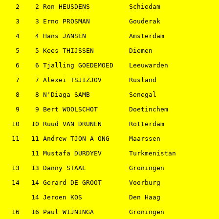
   2    2 Ron HEUSDENS          Schiedam               
   3    3 Erno PROSMAN          Gouderak               
   4    4 Hans JANSEN           Amsterdam              
   5    5 Kees THIJSSEN         Diemen                 
   6    6 Tjalling GOEDEMOED    Leeuwarden             
   7    7 Alexei TSJIZJOV       Rusland                
   8    8 N'Diaga SAMB          Senegal                
   9    9 Bert WOOLSCHOT        Doetinchem             
  10   10 Ruud VAN DRUNEN       Rotterdam              
  11   11 Andrew TJON A ONG     Maarssen               
       11 Mustafa DURDYEV       Turkmenistan           
  13   13 Danny STAAL           Groningen              
  14   14 Gerard DE GROOT       Voorburg               
       14 Jeroen KOS            Den Haag               
  16   16 Paul WIJNINGA         Groningen              