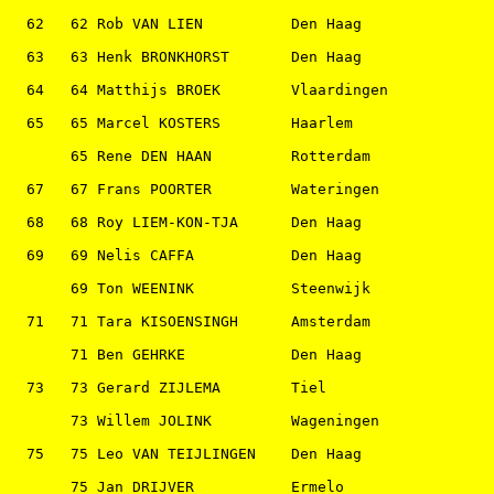
  62   62 Rob VAN LIEN          Den Haag               
  63   63 Henk BRONKHORST       Den Haag               
  64   64 Matthijs BROEK        Vlaardingen            
  65   65 Marcel KOSTERS        Haarlem                
       65 Rene DEN HAAN         Rotterdam              
  67   67 Frans POORTER         Wateringen             
  68   68 Roy LIEM-KON-TJA      Den Haag               
  69   69 Nelis CAFFA           Den Haag               
       69 Ton WEENINK           Steenwijk              
  71   71 Tara KISOENSINGH      Amsterdam              
       71 Ben GEHRKE            Den Haag               
  73   73 Gerard ZIJLEMA        Tiel                   
       73 Willem JOLINK         Wageningen             
  75   75 Leo VAN TEIJLINGEN    Den Haag               
       75 Jan DRIJVER           Ermelo                 