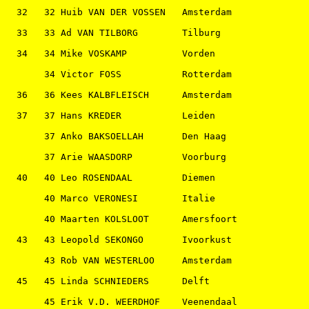
  32   32 Huib VAN DER VOSSEN   Amsterdam              
  33   33 Ad VAN TILBORG        Tilburg                
  34   34 Mike VOSKAMP          Vorden                 
       34 Victor FOSS           Rotterdam              
  36   36 Kees KALBFLEISCH      Amsterdam              
  37   37 Hans KREDER           Leiden                 
       37 Anko BAKSOELLAH       Den Haag               
       37 Arie WAASDORP         Voorburg               
  40   40 Leo ROSENDAAL         Diemen                 
       40 Marco VERONESI        Italie                 
       40 Maarten KOLSLOOT      Amersfoort             
  43   43 Leopold SEKONGO       Ivoorkust              
       43 Rob VAN WESTERLOO     Amsterdam              
  45   45 Linda SCHNIEDERS      Delft                  
       45 Erik V.D. WEERDHOF    Veenendaal             