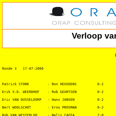
Verloop va
Ronde 3   17-07-2000 

Patrick STORK         - Ron HEUSDENS          0-2   

Erik V.D. WEERDHOF    - Rob GEURTSEN          0-2   

Eric VAN DUSSELDORP   - Hans JANSEN           0-2   

Bert WOOLSCHOT        - Erno PROSMAN          0-2   

Rob VAN WESTERLOO     - Nelis CAFFA           2-0   
