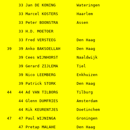
       33 Jan DE KONING         Wateringen             
       33 Marcel KOSTERS        Haarlem                
       33 Peter BOONSTRA        Assen                  
       33 H.D. MOETOER                                 
       33 Fred VERSTEEG         Den Haag               
  39   39 Anko BAKSOELLAH       Den Haag               
       39 Cees WIJNHORST        Naaldwijk              
       39 Gerard ZIJLEMA        Tiel                   
       39 Nico LEEMBERG         Enkhuizen              
       39 Patrick STORK         Den Haag               
  44   44 Ad VAN TILBORG        Tilburg                
       44 Glenn DUMFRIES        Amsterdam              
       44 Rik KEURENTJES        Doetinchem             
  47   47 Paul WIJNINGA         Groningen              
       47 Pretap MALAHE         Den Haag               