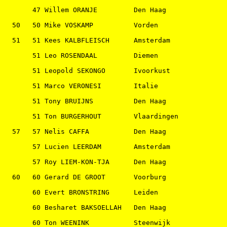
       47 Willem ORANJE         Den Haag               
  50   50 Mike VOSKAMP          Vorden                 
  51   51 Kees KALBFLEISCH      Amsterdam              
       51 Leo ROSENDAAL         Diemen                 
       51 Leopold SEKONGO       Ivoorkust              
       51 Marco VERONESI        Italie                 
       51 Tony BRUIJNS          Den Haag               
       51 Ton BURGERHOUT        Vlaardingen            
  57   57 Nelis CAFFA           Den Haag               
       57 Lucien LEERDAM        Amsterdam              
       57 Roy LIEM-KON-TJA      Den Haag               
  60   60 Gerard DE GROOT       Voorburg               
       60 Evert BRONSTRING      Leiden                 
       60 Besharet BAKSOELLAH   Den Haag               
       60 Ton WEENINK           Steenwijk              