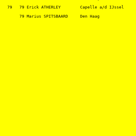
  79   79 Erick ATHERLEY        Capelle a/d IJssel     
       79 Marius SPITSBAARD     Den Haag               