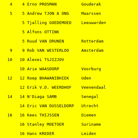
   4    4 Erno PROSMAN          Gouderak               
   5    5 Andrew TJON A ONG     Maarssen               
        5 Tjalling GOEDEMOED    Leeuwarden             
        5 Alfons OTTINK                                
        5 Ruud VAN DRUNEN       Rotterdam              
   9    9 Rob VAN WESTERLOO     Amsterdam              
  10   10 Alexei TSJIZJOV                              
       10 Arie WAASDORP         Voorburg               
  12   12 Roep BHAWANIBHIEK     Uden                   
       12 Erik V.D. WEERDHOF    Veenendaal             
  14   14 N'Diaga SAMB          Senegal                
       14 Eric VAN DUSSELDORP   Utrecht                
  16   16 Kees THIJSSEN         Diemen                 
       16 Stanley MOETOER       Suriname               
       16 Hans KREDER           Leiden                 