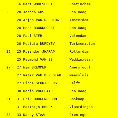
       16 Bert WOOLSCHOT        Doetinchem             
  20   20 Jeroen KOS            Den Haag               
       20 Arjen VAN DE BERG     Amsterdam              
       20 Henk BRONKHORST       Den Haag               
       20 Paul SIER             Volendam               
       20 Mustafa DURDYEV       Turkmenistan           
  25   25 Rajinder JHARAP       Rotterdam              
       25 Raymond VAN ES        Waddinxveen            
  27   27 Wim BREMMER           Amersfoort             
       27 Peter VAN DER STAP    Maassluis              
       27 Linda SCHNIEDERS      Delft                  
  30   30 Robin VOGELAAR        Den Haag               
  31   31 Erik HOOGENDOORN      Boskoop                
       31 Matthijs BROEK        Vlaardingen            
  33   33 Danny STAAL           Groningen              