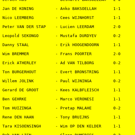
Jan DE KONING         - Anko BAKSOELLAH       1-1   

Nico LEEMBERG         - Cees WIJNHORST        1-1   

Peter VAN DER STAP    - Lucien LEERDAM        2-0   

Leopold SEKONGO       - Mustafa DURDYEV       0-2   

Danny STAAL           - Erik HOOGENDOORN      1-1   

Wim BREMMER           - Frans POORTER         2-0   

Erick ATHERLEY        - Ad VAN TILBORG        0-2   

Ton BURGERHOUT        - Evert BRONSTRING      1-1   

Willem JOLINK         - Paul WIJNINGA         0-2   

Gerard DE GROOT       - Kees KALBFLEISCH      1-1   

Ben GEHRKE            - Marco VERONESI        1-1   

Tom HUIZINGA          - Pretap MALAHE         0-2   

Rene DEN HAAN         - Tony BRUIJNS          1-1   

Tara KISOENSINGH      - Wim OP DEN KELDER     1-1   
