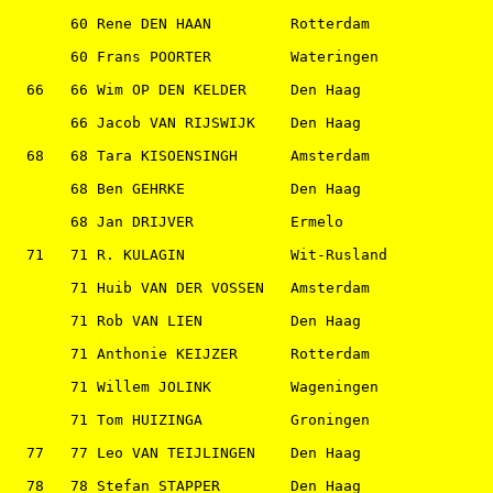
       60 Rene DEN HAAN         Rotterdam              
       60 Frans POORTER         Wateringen             
  66   66 Wim OP DEN KELDER     Den Haag               
       66 Jacob VAN RIJSWIJK    Den Haag               
  68   68 Tara KISOENSINGH      Amsterdam              
       68 Ben GEHRKE            Den Haag               
       68 Jan DRIJVER           Ermelo                 
  71   71 R. KULAGIN            Wit-Rusland            
       71 Huib VAN DER VOSSEN   Amsterdam              
       71 Rob VAN LIEN          Den Haag               
       71 Anthonie KEIJZER      Rotterdam              
       71 Willem JOLINK         Wageningen             
       71 Tom HUIZINGA          Groningen              
  77   77 Leo VAN TEIJLINGEN    Den Haag               
  78   78 Stefan STAPPER        Den Haag               