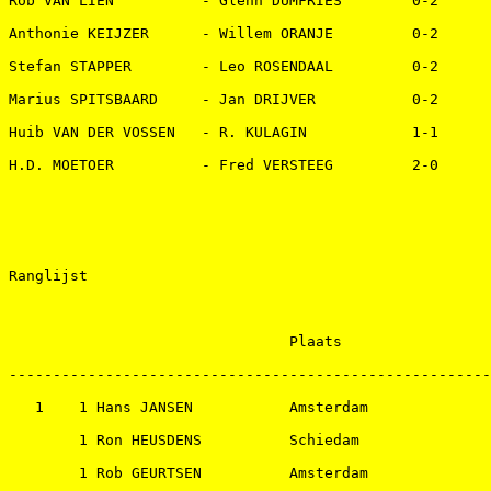
Rob VAN LIEN          - Glenn DUMFRIES        0-2   

Anthonie KEIJZER      - Willem ORANJE         0-2   

Stefan STAPPER        - Leo ROSENDAAL         0-2   

Marius SPITSBAARD     - Jan DRIJVER           0-2   

Huib VAN DER VOSSEN   - R. KULAGIN            1-1   

H.D. MOETOER          - Fred VERSTEEG         2-0   

Ranglijst 

                                Plaats                 
-------------------------------------------------------
   1    1 Hans JANSEN           Amsterdam              
        1 Ron HEUSDENS          Schiedam               
        1 Rob GEURTSEN          Amsterdam              