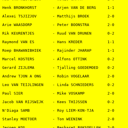
Henk BRONKHORST       - Arjen VAN DE BERG     1-1   

Alexei TSJIZJOV       - Matthijs BROEK        2-0   

Arie WAASDORP         - Peter BOONSTRA        2-0   

Rik KEURENTJES        - Ruud VAN DRUNEN       0-2   

Raymond VAN ES        - Hans KREDER           1-1   

Roep BHAWANIBHIEK     - Rajinder JHARAP       1-1   

Marcel KOSTERS        - Alfons OTTINK         0-2   

Gerard ZIJLEMA        - Tjalling GOEDEMOED    0-2   

Andrew TJON A ONG     - Robin VOGELAAR        2-0   

Leo VAN TEIJLINGEN    - Linda SCHNIEDERS      0-2   

Paul SIER             - Mike VOSKAMP          2-0   

Jacob VAN RIJSWIJK    - Kees THIJSSEN         0-2   

N'Diaga SAMB          - Roy LIEM-KON-TJA      2-0   

Stanley MOETOER       - Ton WEENINK           2-0   

Jeroen KOS            - Besharet BAKSOELLAH   2-0   
